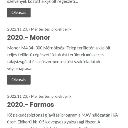
szelvények között a kijelölt régészeti…
Olvasás
2022.11.23. /
Mentesítési projektjeink
2020.- Monor
Monor M4 34+300 Mérnökségi Telep területén a kijelölt
teljes felületű régészeti feltárási területek műszeres
talajvizsgálat és a lőszermentesítési szakfeladatok
végrehajtása…
Olvasás
2022.11.23. /
Mentesítési projektjeink
2020.- Farmos
Közlekedésbiztonság javítási program a MÁV hálózatán II/A
ütem Előkerül kb. 0.5 kg vegyes gyalogsági lőszer. A