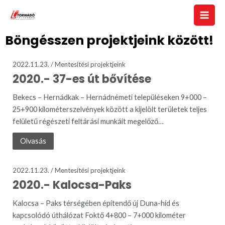
Böngésszen projektjeink között!
2022.11.23. /
Mentesítési projektjeink
2020.-
37-es út bővítése
Bekecs – Hernádkak – Hernádnémeti településeken 9+000 –
25+900 kilométerszelvények között a kijelölt területek teljes
felületű régészeti feltárási munkáit megelőző…
Olvasás
2022.11.23. /
Mentesítési projektjeink
2020.- Kalocsa-Paks
Kalocsa – Paks térségében építendő új Duna-híd és
kapcsolódó úthálózat Foktő 4+800 – 7+000 kilométer