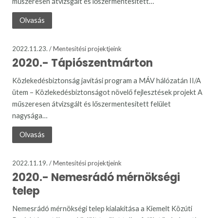
műszeresen átvizsgált és lőszermentesített…
Olvasás
2022.11.23. /
Mentesítési projektjeink
2020.- Tápiószentmárton
Közlekedésbiztonság javítási program a MÁV hálózatán II/A
ütem – Közlekedésbiztonságot növelő fejlesztések projekt A
műszeresen átvizsgált és lőszermentesített felület
nagysága…
Olvasás
2022.11.19. /
Mentesítési projektjeink
2020.- Nemesrádó mérnökségi
telep
Nemesrádó mérnökségi telep kialakítása a Kiemelt Közúti