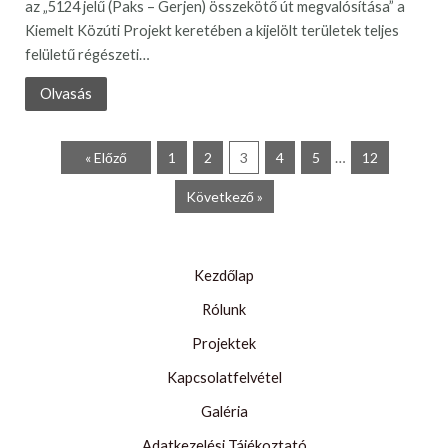
az „5124 jelű (Paks – Gerjen) összekötő út megvalósítása” a
Kiemelt Közúti Projekt keretében a kijelölt területek teljes
felületű régészeti…
Olvasás
« Előző
1
2
3
4
5
…
12
Következő »
Kezdőlap
Rólunk
Projektek
Kapcsolatfelvétel
Galéria
Adatkezelési Tájékoztató