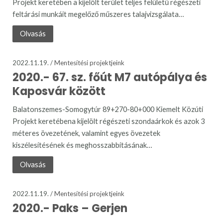
Projekt keretében a kijelölt terület teljes felületű régészeti
feltárási munkáit megelőző műszeres talajvizsgálata…
Olvasás
2022.11.19. /
Mentesítési projektjeink
2020.- 67. sz. főút M7 autópálya és
Kaposvár között
Balatonszemes-Somogytúr 89+270-80+000 Kiemelt Közúti
Projekt keretébena kijelölt régészeti szondaárkok és azok 3
méteres övezetének, valamint egyes övezetek
kiszélesítésének és meghosszabbításának…
Olvasás
2022.11.19. /
Mentesítési projektjeink
2020.- Paks – Gerjen