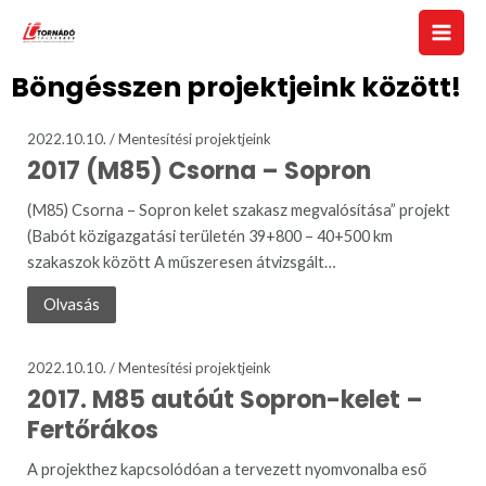
Böngésszen projektjeink között!
2022.10.10. /
Mentesítési projektjeink
2017 (M85) Csorna – Sopron
(M85) Csorna – Sopron kelet szakasz megvalósítása” projekt
(Babót közigazgatási területén 39+800 – 40+500 km
szakaszok között A műszeresen átvizsgált…
Olvasás
2022.10.10. /
Mentesítési projektjeink
2017. M85 autóút Sopron-kelet –
Fertőrákos
A projekthez kapcsolódóan a tervezett nyomvonalba eső