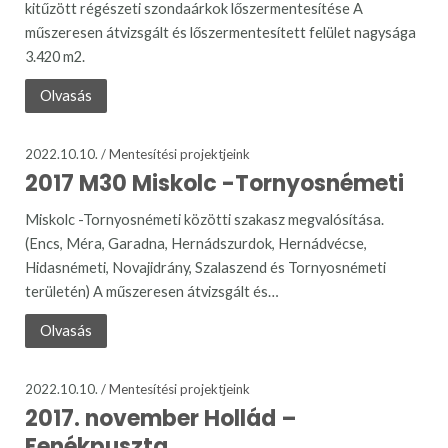
kitűzött régészeti szondaárkok lőszermentesítése A
műszeresen átvizsgált és lőszermentesített felület nagysága
3.420 m2.
Olvasás
2022.10.10. /
Mentesítési projektjeink
2017 M30 Miskolc -Tornyosnémeti
Miskolc -Tornyosnémeti közötti szakasz megvalósítása.
(Encs, Méra, Garadna, Hernádszurdok, Hernádvécse,
Hidasnémeti, Novajidrány, Szalaszend és Tornyosnémeti
területén) A műszeresen átvizsgált és…
Olvasás
2022.10.10. /
Mentesítési projektjeink
2017. november Hollád –
Fenékpuszta