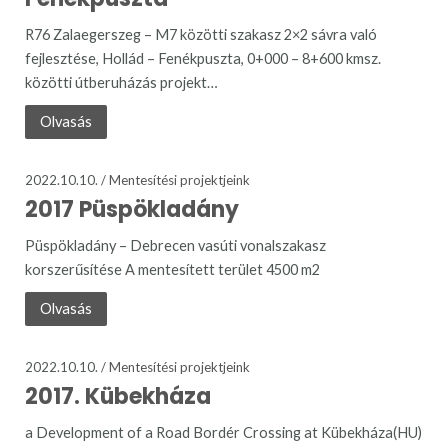
R76 Zalaegerszeg – M7 közötti szakasz 2×2 sávra való
fejlesztése, Hollád – Fenékpuszta, 0+000 – 8+600 kmsz.
közötti útberuházás projekt…
Olvasás
2022.10.10. /
Mentesítési projektjeink
2017 Püspökladány
Püspökladány – Debrecen vasúti vonalszakasz
korszerűsítése A mentesített terület 4500 m2
Olvasás
2022.10.10. /
Mentesítési projektjeink
2017. Kübekháza
a Development of a Road Bordér Crossing at Kübekháza(HU)