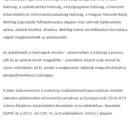
hatóság, a szabálysértési hatóság, a közigazgatási hatóság, a Nemzeti
Adatvédelmi és Információszabadság Hatóság, a Magyar Nemzeti Bank,
illetőleg jogszabály felhatalmazása alapján más szervek tájékoztatás
adása, adatok közlése, átadása, illetőleg iratok rendelkezésre bocsátása
végett megkereshetik az adatkezelőt.
Az Adatkezelő a hatóságok részére – amennyiben a hatóság a pontos
célt és az adatok körét megjelölte – személyes adatot csak annyit és
olyan mértékben ad ki, amely a megkeresés céljának megvalósításához
elengedhetetlenül szükséges.
A jelen dokumentum a webshop működésével kapcsolatban minden
releváns adatkezelési információt tartalmaz az Európai Unió 2016/679
számú Általános Adatvédelmi Rendelete (a továbbiakban: Rendelet.
GDPR) és a 2011. évi CXII. tv. (a továbbiakban: Infotv.) alapján.