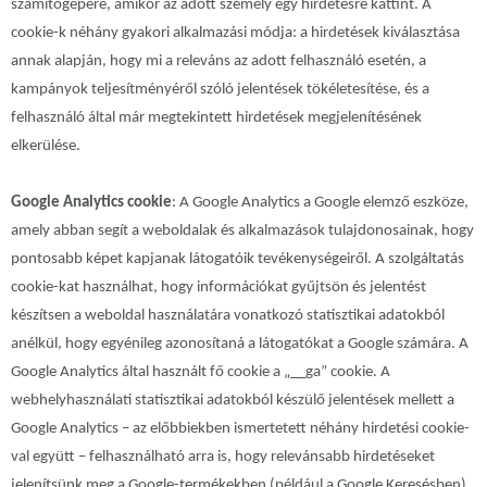
számítógépére, amikor az adott személy egy hirdetésre kattint. A
cookie-k néhány gyakori alkalmazási módja: a hirdetések kiválasztása
annak alapján, hogy mi a releváns az adott felhasználó esetén, a
kampányok teljesítményéről szóló jelentések tökéletesítése, és a
felhasználó által már megtekintett hirdetések megjelenítésének
elkerülése.
Google Analytics cookie
: A Google Analytics a Google elemző eszköze,
amely abban segít a weboldalak és alkalmazások tulajdonosainak, hogy
pontosabb képet kapjanak látogatóik tevékenységeiről. A szolgáltatás
cookie-kat használhat, hogy információkat gyűjtsön és jelentést
készítsen a weboldal használatára vonatkozó statisztikai adatokból
anélkül, hogy egyénileg azonosítaná a látogatókat a Google számára. A
Google Analytics által használt fő cookie a „__ga” cookie. A
webhelyhasználati statisztikai adatokból készülő jelentések mellett a
Google Analytics – az előbbiekben ismertetett néhány hirdetési cookie-
val együtt – felhasználható arra is, hogy relevánsabb hirdetéseket
jelenítsünk meg a Google-termékekben (például a Google Keresésben)