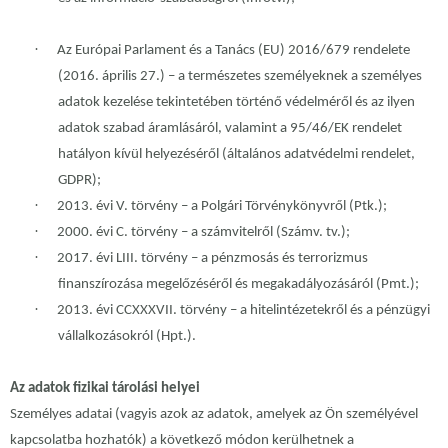
·
Az Európai Parlament és a Tanács (EU) 2016/679 rendelete
(2016. április 27.) – a természetes személyeknek a személyes
adatok kezelése tekintetében történő védelméről és az ilyen
adatok szabad áramlásáról, valamint a 95/46/EK rendelet
hatályon kívül helyezéséről (általános adatvédelmi rendelet,
GDPR);
·
2013. évi V. törvény – a Polgári Törvénykönyvről (Ptk.);
·
2000. évi C. törvény – a számvitelről (Számv. tv.);
·
2017. évi LIII. törvény – a pénzmosás és terrorizmus
finanszírozása megelőzéséről és megakadályozásáról (Pmt.);
·
2013. évi CCXXXVII. törvény – a hitelintézetekről és a pénzügyi
vállalkozásokról (Hpt.).
Az adatok fizikai tárolási helyei
Személyes adatai (vagyis azok az adatok, amelyek az Ön személyével
kapcsolatba hozhatók) a következő módon kerülhetnek a