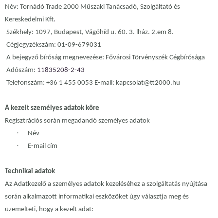
Név: Tornádó Trade 2000 Műszaki Tanácsadó, Szolgáltató és
Kereskedelmi Kft
.
Székhely: 1097, Budapest, Vágóhíd u. 60. 3. lház. 2.em 8.
Cégjegyzékszám: 01-09-679031
A bejegyző bíróság megnevezése: Fővárosi Törvényszék Cégbírósága
Adószám:
11835208-2-43
Telefonszám: +36 1 455 0053 E-mail: kapcsolat@tt2000.hu
A kezelt személyes adatok köre
Regisztrációs során megadandó személyes adatok
·
Név
·
E-mail cím
Technikai adatok
Az Adatkezelő a személyes adatok kezeléséhez a szolgáltatás nyújtása
során alkalmazott informatikai eszközöket úgy választja meg és
üzemelteti, hogy a kezelt adat: