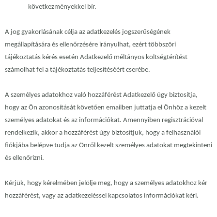
következményekkel bír.
A jog gyakorlásának célja az adatkezelés jogszerűségének
megállapítására és ellenőrzésére irányulhat, ezért többszöri
tájékoztatás kérés esetén Adatkezelő méltányos költségtérítést
számolhat fel a tájékoztatás teljesítéséért cserébe.
A személyes adatokhoz való hozzáférést Adatkezelő úgy biztosítja,
hogy az Ön azonosítását követően emailben juttatja el Önhöz a kezelt
személyes adatokat és az információkat. Amennyiben regisztrációval
rendelkezik, akkor a hozzáférést úgy biztosítjuk, hogy a felhasználói
fiókjába belépve tudja az Önről kezelt személyes adatokat megtekinteni
és ellenőrizni.
Kérjük, hogy kérelmében jelölje meg, hogy a személyes adatokhoz kér
hozzáférést, vagy az adatkezeléssel kapcsolatos információkat kéri.