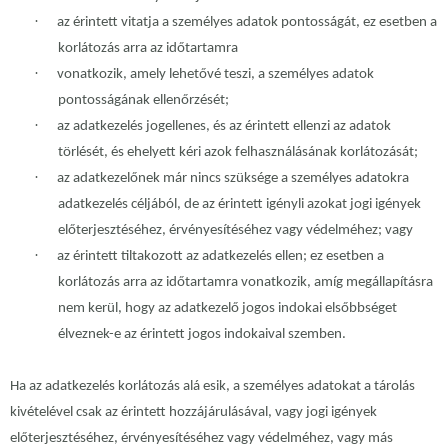
·
az érintett vitatja a személyes adatok pontosságát, ez esetben a
korlátozás arra az időtartamra
·
vonatkozik, amely lehetővé teszi, a személyes adatok
pontosságának ellenőrzését;
·
az adatkezelés jogellenes, és az érintett ellenzi az adatok
törlését, és ehelyett kéri azok felhasználásának korlátozását;
·
az adatkezelőnek már nincs szüksége a személyes adatokra
adatkezelés céljából, de az érintett igényli azokat jogi igények
előterjesztéséhez, érvényesítéséhez vagy védelméhez; vagy
·
az érintett tiltakozott az adatkezelés ellen; ez esetben a
korlátozás arra az időtartamra vonatkozik, amíg megállapításra
nem kerül, hogy az adatkezelő jogos indokai elsőbbséget
élveznek-e az érintett jogos indokaival szemben.
Ha az adatkezelés korlátozás alá esik, a személyes adatokat a tárolás
kivételével csak az érintett hozzájárulásával, vagy jogi igények
előterjesztéséhez, érvényesítéséhez vagy védelméhez, vagy más