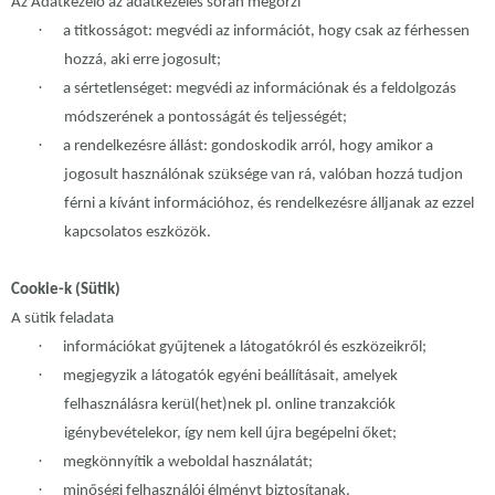
Az Adatkezelő az adatkezelés során megőrzi
·
a titkosságot: megvédi az információt, hogy csak az férhessen
hozzá, aki erre jogosult;
·
a sértetlenséget: megvédi az információnak és a feldolgozás
módszerének a pontosságát és teljességét;
·
a rendelkezésre állást: gondoskodik arról, hogy amikor a
jogosult használónak szüksége van rá, valóban hozzá tudjon
férni a kívánt információhoz, és rendelkezésre álljanak az ezzel
kapcsolatos eszközök.
Cookie-k (Sütik)
A sütik feladata
·
információkat gyűjtenek a látogatókról és eszközeikről;
·
megjegyzik a látogatók egyéni beállításait, amelyek
felhasználásra kerül(het)nek pl. online tranzakciók
igénybevételekor, így nem kell újra begépelni őket;
·
megkönnyítik a weboldal használatát;
·
minőségi felhasználói élményt biztosítanak.