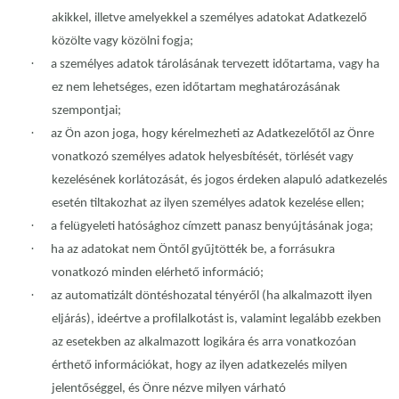
akikkel, illetve amelyekkel a személyes adatokat Adatkezelő
közölte vagy közölni fogja;
·
a személyes adatok tárolásának tervezett időtartama, vagy ha
ez nem lehetséges, ezen időtartam meghatározásának
szempontjai;
·
az Ön azon joga, hogy kérelmezheti az Adatkezelőtől az Önre
vonatkozó személyes adatok helyesbítését, törlését vagy
kezelésének korlátozását, és jogos érdeken alapuló adatkezelés
esetén tiltakozhat az ilyen személyes adatok kezelése ellen;
·
a felügyeleti hatósághoz címzett panasz benyújtásának joga;
·
ha az adatokat nem Öntől gyűjtötték be, a forrásukra
vonatkozó minden elérhető információ;
·
az automatizált döntéshozatal tényéről (ha alkalmazott ilyen
eljárás), ideértve a profilalkotást is, valamint legalább ezekben
az esetekben az alkalmazott logikára és arra vonatkozóan
érthető információkat, hogy az ilyen adatkezelés milyen
jelentőséggel, és Önre nézve milyen várható