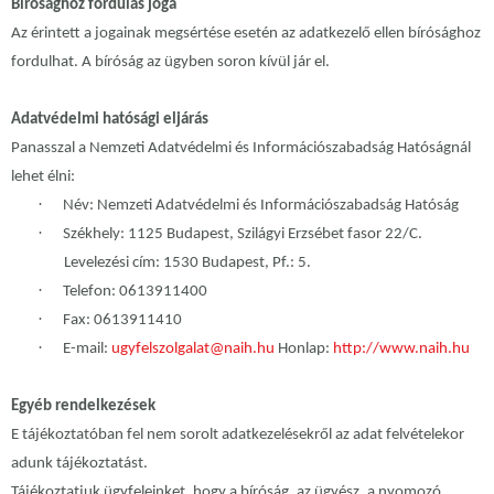
Bírósághoz fordulás joga
Az érintett a jogainak megsértése esetén az adatkezelő ellen bírósághoz
fordulhat. A bíróság az ügyben soron kívül jár el.
Adatvédelmi hatósági eljárás
Panasszal a Nemzeti Adatvédelmi és Információszabadság Hatóságnál
lehet élni:
·
Név: Nemzeti Adatvédelmi és Információszabadság Hatóság
·
Székhely: 1125 Budapest, Szilágyi Erzsébet fasor 22/C.
Levelezési cím: 1530 Budapest, Pf.: 5.
·
Telefon: 0613911400
·
Fax: 0613911410
·
E-mail:
ugyfelszolgalat@naih.hu
Honlap:
http://www.naih.hu
Egyéb rendelkezések
E tájékoztatóban fel nem sorolt adatkezelésekről az adat felvételekor
adunk tájékoztatást.
Tájékoztatjuk ügyfeleinket, hogy a bíróság, az ügyész, a nyomozó