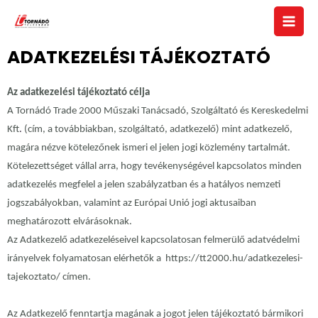
ADATKEZELÉSI TÁJÉKOZTATÓ
Az adatkezelési tájékoztató célja
A Tornádó Trade 2000 Műszaki Tanácsadó, Szolgáltató és Kereskedelmi
Kft
.
(cím, a továbbiakban, szolgáltató, adatkezelő) mint adatkezelő,
magára nézve kötelezőnek ismeri el jelen jogi közlemény tartalmát.
Kötelezettséget vállal arra, hogy tevékenységével kapcsolatos minden
adatkezelés megfelel a jelen szabályzatban és a hatályos nemzeti
jogszabályokban, valamint az Európai Unió jogi aktusaiban
meghatározott elvárásoknak.
Az Adatkezelő adatkezeléseivel kapcsolatosan felmerülő adatvédelmi
irányelvek folyamatosan elérhetők a
https://tt2000.hu/adatkezelesi-
tajekoztato/
címen.
Az Adatkezelő fenntartja magának a jogot jelen tájékoztató bármikori