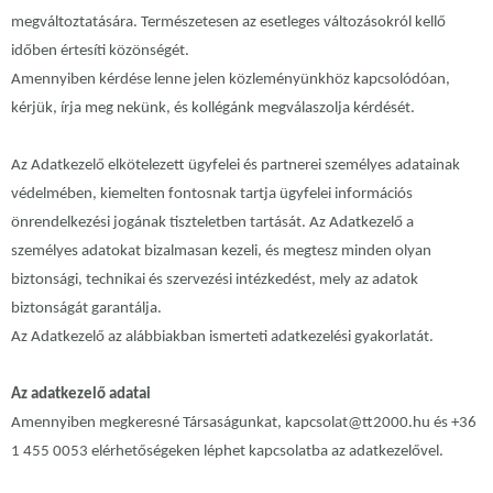
megváltoztatására. Természetesen az esetleges változásokról kellő
időben értesíti közönségét.
Amennyiben kérdése lenne jelen közleményünkhöz kapcsolódóan,
kérjük, írja meg nekünk, és kollégánk megválaszolja kérdését.
Az Adatkezelő elkötelezett ügyfelei és partnerei személyes adatainak
védelmében, kiemelten fontosnak tartja ügyfelei információs
önrendelkezési jogának tiszteletben tartását. Az Adatkezelő a
személyes adatokat bizalmasan kezeli, és megtesz minden olyan
biztonsági, technikai és szervezési intézkedést, mely az adatok
biztonságát garantálja.
Az Adatkezelő az alábbiakban ismerteti adatkezelési gyakorlatát.
Az adatkezelő adatai
Amennyiben megkeresné Társaságunkat, kapcsolat@tt2000.hu és +36
1 455 0053 elérhetőségeken léphet kapcsolatba az adatkezelővel.