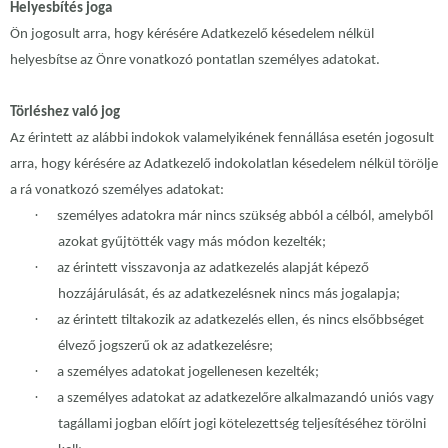
Helyesbítés joga
Ön jogosult arra, hogy kérésére Adatkezelő késedelem nélkül
helyesbítse az Önre vonatkozó pontatlan személyes adatokat.
Törléshez való jog
Az érintett az alábbi indokok valamelyikének fennállása esetén jogosult
arra, hogy kérésére az Adatkezelő indokolatlan késedelem nélkül törölje
a rá vonatkozó személyes adatokat:
·
személyes adatokra már nincs szükség abból a célból, amelyből
azokat gyűjtötték vagy más módon kezelték;
·
az érintett visszavonja az adatkezelés alapját képező
hozzájárulását, és az adatkezelésnek nincs más jogalapja;
·
az érintett tiltakozik az adatkezelés ellen, és nincs elsőbbséget
élvező jogszerű ok az adatkezelésre;
·
a személyes adatokat jogellenesen kezelték;
·
a személyes adatokat az adatkezelőre alkalmazandó uniós vagy
tagállami jogban előírt jogi kötelezettség teljesítéséhez törölni