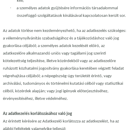
kell;
·
a személyes adatok gyűjtésére információs társadalommal
összefüggő szolgáltatások kínálásával kapcsolatosan került sor.
Az adatok törlése nem kezdeményezhető, ha az adatkezelés szükséges:
a véleménynyilvánítás szabadságához és a tájékozódáshoz való jog
gyakorlása céljából; a személyes adatok kezelését előíró, az
adatkezelőre alkalmazandó uniós vagy tagállami jog szerinti
kötelezettség teljesítése, illetve közérdekből vagy az adatkezelőre
ruházott közhatalmi jogosítvány gyakorlása keretében végzett feladat
végrehajtása céljából; a népegészség-ügy területét érintő, vagy
archiválási, tudományos és történelmi kutatási célból vagy statisztikai
célból, közérdek alapján; vagy jogi igények előterjesztéséhez,
érvényesítéséhez, illetve védelméhez.
Az adatkezelés korlátozásához való jog
Az érintett kérésére az Adatkezelő korlátozza az adatkezelést, ha az
alábbi feltételek valamelyike teljesül: