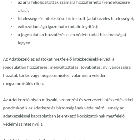
·
az arra feljogosítottak számára hozzáférhető (rendelkezésre
állás);
·
hitelessége és hitelesítése biztosított (adatkezelés hitelessége);
·
változatlansága igazolható (adatintegritás);
·
a jogosulatlan hozzáférés ellen védett (adat bizalmassága)
legyen.
Az Adatkezelő az adatokat megfelelő intézkedésekkel védi a
jogosulatlan hozzáférés, megváltoztatás, továbbítás, nyilvánosságra
hozatal, törlés vagy megsemmisítés, valamint a véletlen
megsemmisülés ellen.
Az Adatkezelő olyan műszaki, szervezési és szervezeti intézkedésekkel
gondoskodik az adatkezelés biztonságának védelméről, amely az
adatkezeléssel kapcsolatban jelentkező kockázatoknak megfelelő
védelmi szintet nyújt.