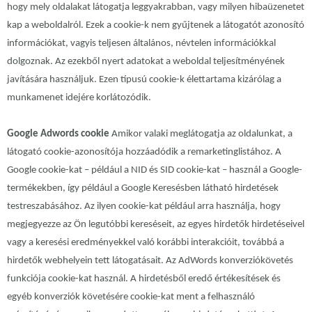
hogy mely oldalakat látogatja leggyakrabban, vagy milyen hibaüzenetet
kap a weboldalról. Ezek a cookie-k nem gyűjtenek a látogatót azonosító
információkat, vagyis teljesen általános, névtelen információkkal
dolgoznak. Az ezekből nyert adatokat a weboldal teljesítményének
javítására használjuk. Ezen típusú cookie-k élettartama kizárólag a
munkamenet idejére korlátozódik.
Google Adwords cookie
Amikor valaki meglátogatja az oldalunkat, a
látogató cookie-azonosítója hozzáadódik a remarketinglistához. A
Google cookie-kat – például a NID és SID cookie-kat – használ a Google-
termékekben, így például a Google Keresésben látható hirdetések
testreszabásához. Az ilyen cookie-kat például arra használja, hogy
megjegyezze az Ön legutóbbi kereséseit, az egyes hirdetők hirdetéseivel
vagy a keresési eredményekkel való korábbi interakcióit, továbbá a
hirdetők webhelyein tett látogatásait. Az AdWords konverziókövetés
funkciója cookie-kat használ. A hirdetésből eredő értékesítések és
egyéb konverziók követésére cookie-kat ment a felhasználó