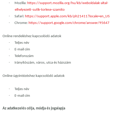
·
Mozilla:
https://support.mozilla.org/hu/kb/weboldalak-altal-
elhelyezett-sutik-torlese-szamito
·
Safari:
https://support.apple.com/kb/ph21411?locale=en_US
·
Chrome:
https://support.google.com/chrome/answer/95647
Online rendeléshez kapcsolódó adatok
·
Teljes név
·
E-mail cím
·
Telefonszám
·
Irányítószám, város, utca és házszám
Online ügyintézéshez kapcsolódó adatok
·
Teljes név
·
E-mail cím
Az adatkezelés célja, módja és jogalapja