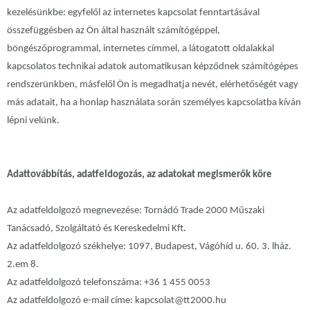
kezelésünkbe: egyfelől az internetes kapcsolat fenntartásával
összefüggésben az Ön által használt számítógéppel,
böngészőprogrammal, internetes címmel, a látogatott oldalakkal
kapcsolatos technikai adatok automatikusan képződnek számítógépes
rendszerünkben, másfelől Ön is megadhatja nevét, elérhetőségét vagy
más adatait, ha a honlap használata során személyes kapcsolatba kíván
lépni velünk.
Adattovábbítás, adatfeldogozás, az adatokat megismerők köre
Az adatfeldolgozó megnevezése: Tornádó Trade 2000 Műszaki
Tanácsadó, Szolgáltató és Kereskedelmi Kft
.
Az adatfeldolgozó székhelye: 1097, Budapest, Vágóhíd u. 60. 3. lház.
2.em 8.
Az adatfeldolgozó telefonszáma: +36 1 455 0053
Az adatfeldolgozó e-mail címe: kapcsolat@tt2000.hu