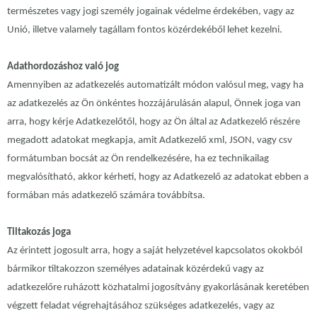
természetes vagy jogi személy jogainak védelme érdekében, vagy az
Unió, illetve valamely tagállam fontos közérdekéből lehet kezelni.
Adathordozáshoz való jog
Amennyiben az adatkezelés automatizált módon valósul meg, vagy ha
az adatkezelés az Ön önkéntes hozzájárulásán alapul, Önnek joga van
arra, hogy kérje Adatkezelőtől, hogy az Ön által az Adatkezelő részére
megadott adatokat megkapja, amit Adatkezelő xml, JSON, vagy csv
formátumban bocsát az Ön rendelkezésére, ha ez technikailag
megvalósítható, akkor kérheti, hogy az Adatkezelő az adatokat ebben a
formában más adatkezelő számára továbbítsa.
Tiltakozás joga
Az érintett jogosult arra, hogy a saját helyzetével kapcsolatos okokból
bármikor tiltakozzon személyes adatainak közérdekű vagy az
adatkezelőre ruházott közhatalmi jogosítvány gyakorlásának keretében
végzett feladat végrehajtásához szükséges adatkezelés, vagy az