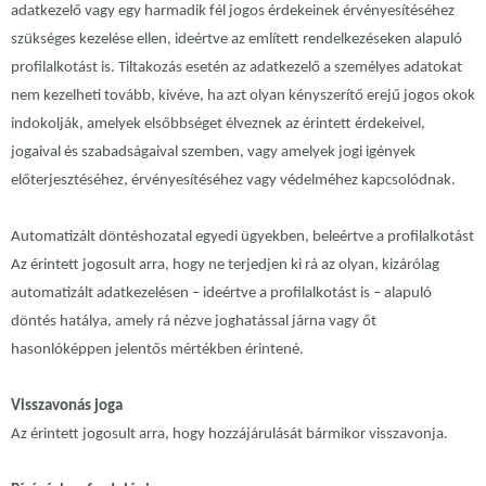
adatkezelő vagy egy harmadik fél jogos érdekeinek érvényesítéséhez
szükséges kezelése ellen, ideértve az említett rendelkezéseken alapuló
profilalkotást is. Tiltakozás esetén az adatkezelő a személyes adatokat
nem kezelheti tovább, kivéve, ha azt olyan kényszerítő erejű jogos okok
indokolják, amelyek elsőbbséget élveznek az érintett érdekeivel,
jogaival és szabadságaival szemben, vagy amelyek jogi igények
előterjesztéséhez, érvényesítéséhez vagy védelméhez kapcsolódnak.
Automatizált döntéshozatal egyedi ügyekben, beleértve a profilalkotást
Az érintett jogosult arra, hogy ne terjedjen ki rá az olyan, kizárólag
automatizált adatkezelésen – ideértve a profilalkotást is – alapuló
döntés hatálya, amely rá nézve joghatással járna vagy őt
hasonlóképpen jelentős mértékben érintené.
Visszavonás joga
Az érintett jogosult arra, hogy hozzájárulását bármikor visszavonja.