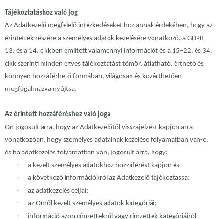
Tájékoztatáshoz való jog
Az Adatkezelő megfelelő intézkedéseket hoz annak érdekében, hogy az
érintettek részére a személyes adatok kezelésére vonatkozó, a GDPR
13. és a 14. cikkben említett valamennyi információt és a 15–22. és 34.
cikk szerinti minden egyes tájékoztatást tömör, átlátható, érthető és
könnyen hozzáférhető formában, világosan és közérthetően
megfogalmazva nyújtsa.
Az érintett hozzáféréshez való joga
Ön jogosult arra, hogy az Adatkezelőtől visszajelzést kapjon arra
vonatkozóan, hogy személyes adatainak kezelése folyamatban van-e,
és ha adatkezelés folyamatban van, jogosult arra, hogy:
·
a kezelt személyes adatokhoz hozzáférést kapjon és
·
a következő információkról az Adatkezelő tájékoztassa:
·
az adatkezelés céljai;
·
az Önről kezelt személyes adatok kategóriái;
·
információ azon címzettekről vagy címzettek kategóriáiról,