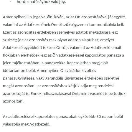
·
hordozhatósághoz való jog.
Amennyiben Ön jogaival élni kíván, az az Ön azonosításával jár együtt,
valamint az Adatkezelőnek Önnel szükségszeren kommunikálnia kell.
Ezért az azonosítás érdekében személyes adatok megadására lesz
szükség (de az azonosítás csak olyan adaton alapulhat, amelyet
Adatkezelő egyébként is kezel Önről), valamint az Adatkezelő email
fiókjában elérhetőek lesz az Ön adatkezeléssel kapcsolatos panasza a
jelen tájékoztatóban, a panaszokkal kapcsolatban megjelölt
időtartamon belül. Amennyiben Ön vásárlónk volt és
panaszügyintézés, vagy garanciális ügyintézés érdekében szeretné
magát azonosítani, az azonosításhoz kérjük adja meg rendelési
azonosítóját is. Ennek felhasználásával Önt, mint vásárlót is be tudjuk
azonosítani.
Az adatkezeléssel kapcsolatos panaszokat legkésőbb 30 napon belül
válaszolja meg Adatkezelő.