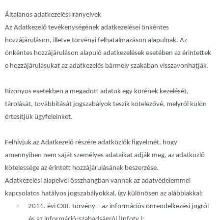
Általános adatkezelési irányelvek
Az Adatkezelő tevékenységének adatkezelései önkéntes
hozzájáruláson, illetve törvényi felhatalmazáson alapulnak. Az
önkéntes hozzájáruláson alapuló adatkezelések esetében az érintettek
e hozzájárulásukat az adatkezelés bármely szakában visszavonhatják.
Bizonyos esetekben a megadott adatok egy körének kezelését,
tárolását, továbbítását jogszabályok teszik kötelezővé, melyről külön
értesítjük ügyfeleinket.
Felhívjuk az Adatkezelő részére adatközlők figyelmét, hogy
amennyiben nem saját személyes adataikat adják meg, az adatközlő
kötelessége az érintett hozzájárulásának beszerzése.
Adatkezelési alapelvei összhangban vannak az adatvédelemmel
kapcsolatos hatályos jogszabályokkal, így különösen az alábbiakkal:
·
2011. évi CXII. törvény – az információs önrendelkezési jogról
és az információ-szabadságról (Infotv.);