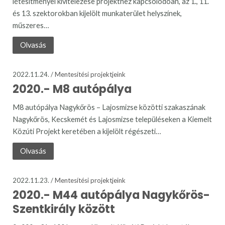
létesítményei kivitelezése projekthez kapcsolódóan, az 1., 11.
és 13. szektorokban kijelölt munkaterület helyszínek,
műszeres…
Olvasás
2022.11.24. /
Mentesítési projektjeink
2020.-
M8 autópálya
M8 autópálya Nagykőrös – Lajosmizse közötti szakaszának
Nagykőrös, Kecskemét és Lajosmizse településeken a Kiemelt
Közúti Projekt keretében a kijelölt régészeti…
Olvasás
2022.11.23. /
Mentesítési projektjeink
2020.- M44 autópálya Nagykőrös-
Szentkirály között