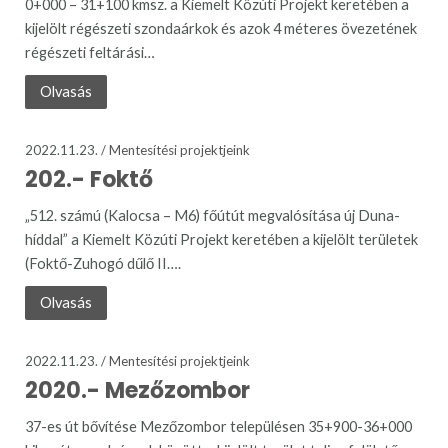
0+000 – 31+100 kmsz. a Kiemelt Közúti Projekt keretében a
kijelölt régészeti szondaárkok és azok 4 méteres övezetének
régészeti feltárási…
Olvasás
2022.11.23. /
Mentesítési projektjeink
202.- Foktő
„512. számú (Kalocsa – M6) főútút megvalósítása új Duna-
híddal” a Kiemelt Közúti Projekt keretében a kijelölt területek
(Foktő-Zuhogó dűlő II….
Olvasás
2022.11.23. /
Mentesítési projektjeink
2020.- Mezőzombor
37-es út bővítése Mezőzombor településen 35+900-36+000