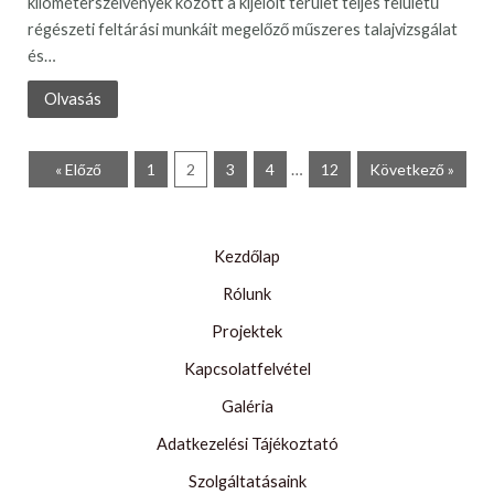
kilométerszelvények között a kijelölt terület teljes felületű
régészeti feltárási munkáit megelőző műszeres talajvizsgálat
és…
Olvasás
« Előző
1
2
3
4
…
12
Következő »
Kezdőlap
Rólunk
Projektek
Kapcsolatfelvétel
Galéria
Adatkezelési Tájékoztató
Szolgáltatásaink