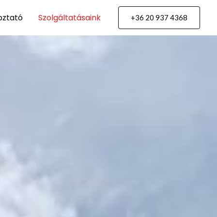
oztató
Szolgáltatásaink
+36 20 937 4368