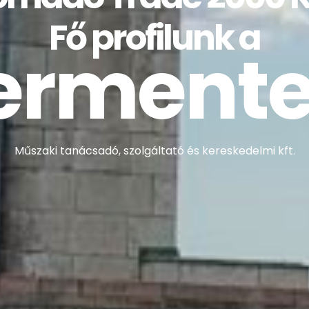
Fő profilunk a
ermente
Műszaki tanácsadó, szolgáltató és kereskedelmi kft.