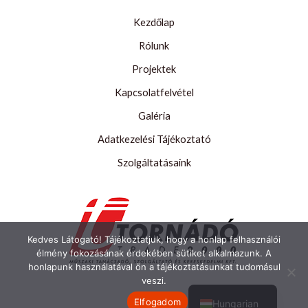
össztömegű
második
Kezdőlap
világháborús
Rólunk
robbanóeszközt
szállítottak
Projektek
el
Kapcsolatfelvétel
a
Galéria
tűzszerészek
Zuglóból
Adatkezelési Tájékoztató
Szolgáltatásaink
Kedves Látogató! Tájékoztatjuk, hogy a honlap felhasználói
élmény fokozásának érdekében sütiket alkalmazunk. A
honlapunk használatával ön a tájékoztatásunkat tudomásul
English
veszi.
Elfogadom
Hungarian