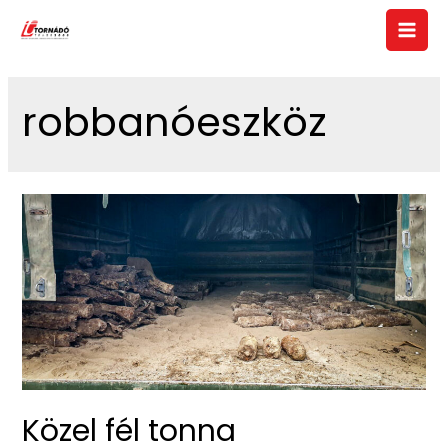
Skip
to
Main
content
Men
robbanóeszköz
Közel fél tonna