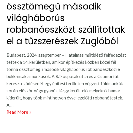
össztömegű második
világháborús
robbanóeszközt szállítottak
el a tűzszerészek Zuglóból
Budapest, 2024. szeptember – Hatalmas múltidéző felfedezést
tettek a 14. kerületben, amikor építkezés közben közel fél
tonna össztömegű második világháborús robbanóeszközre
bukkantak a munkások. A Rákospatak utca és a Csömöri út
kereszteződésénél, egy építési területen végzett földmunkák
során először négy gyanús tárgy került elő, melyekről hamar
kiderült, hogy több mint hetven évvel ezelőtti robbanótestek.
A …
Közel
Read More »
fél
tonna