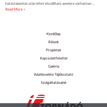
hatástalanítás után lehet elszállítani, amelyre várhatóan …
Bombát
Read More »
találtak
Esztergomban
Kezdőlap
Rólunk
Projektek
Kapcsolatfelvétel
Galéria
Adatkezelési Tájékoztató
Szolgáltatásaink