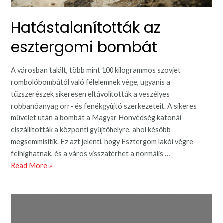
Hatástalanították az
esztergomi bombát
A városban talált, több mint 100 kilogrammos szovjet
rombolóbombától való félelemnek vége, ugyanis a
tűzszerészek sikeresen eltávolították a veszélyes
robbanóanyag orr- és fenékgyújtó szerkezeteit. A sikeres
művelet után a bombát a Magyar Honvédség katonái
elszállították a központi gyűjtőhelyre, ahol később
megsemmisítik. Ez azt jelenti, hogy Esztergom lakói végre
felhíghatnak, és a város visszatérhet a normális …
Hatástalanították
Read More »
az
esztergomi
bombát