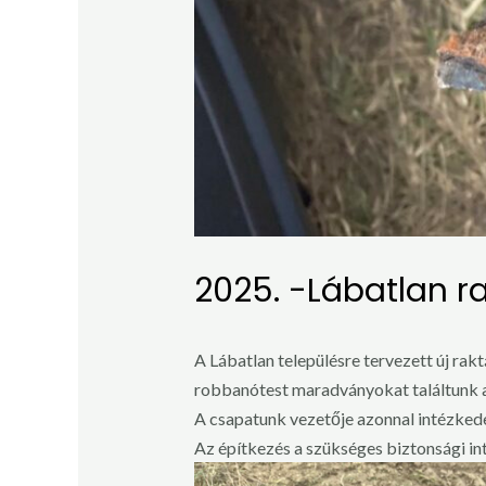
2025. -Lábatlan r
A Lábatlan településre tervezett új rak
robbanótest maradványokat találtunk a
A csapatunk vezetője azonnal intézkede
Az építkezés a szükséges biztonsági int