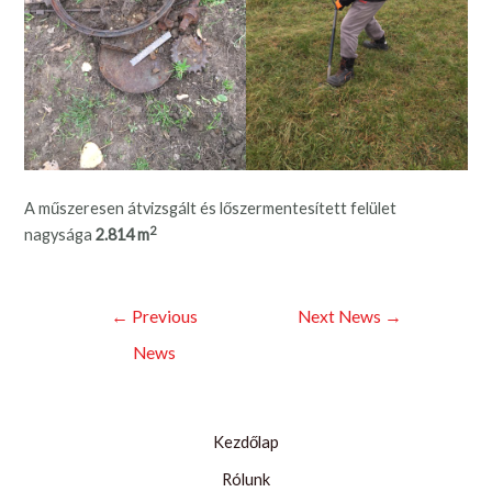
A műszeresen átvizsgált és lőszermentesített felület
2
nagysága
2.814 m
Bejegyzés
←
Previous
Next News
→
navigáció
News
Kezdőlap
Rólunk