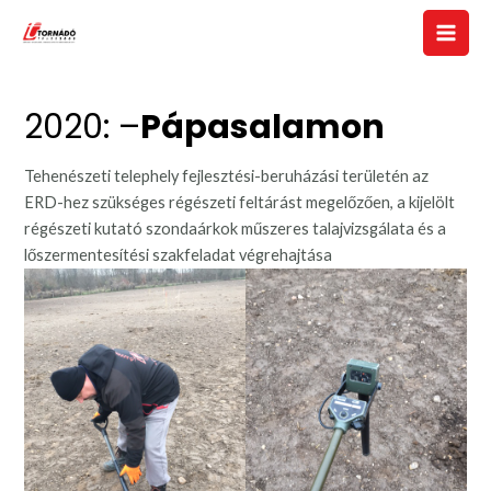
Skip
to
Main
content
Men
2020: –
Pápasalamon
Tehenészeti telephely fejlesztési-beruházási területén az
ERD-hez szükséges régészeti feltárást megelőzően, a kijelölt
régészeti kutató szondaárkok műszeres talajvizsgálata és a
lőszermentesítési szakfeladat végrehajtása