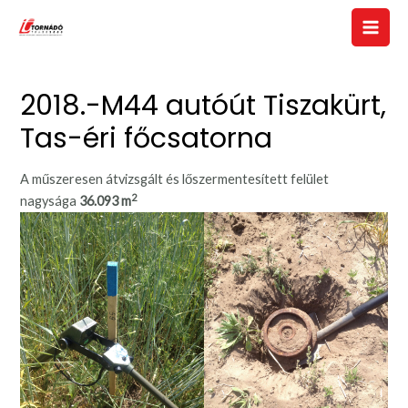
Skip
to
Main
content
Men
2018.-M44 autóút Tiszakürt,
Tas-éri főcsatorna
A műszeresen átvizsgált és lőszermentesített felület
2
nagysága
36.093 m