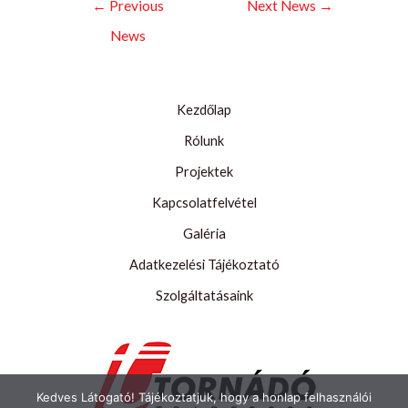
←
Previous
Next News
→
navigáció
News
Kezdőlap
Rólunk
Projektek
Kapcsolatfelvétel
Galéria
Adatkezelési Tájékoztató
Szolgáltatásaink
Kedves Látogató! Tájékoztatjuk, hogy a honlap felhasználói