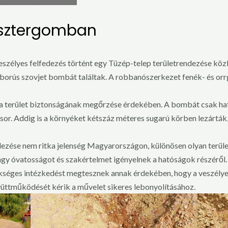
Esztergomban
eszélyes felfedezés történt egy Tüzép-telep területrendezése kö
borús szovjet bombát találtak. A robbanószerkezet fenék- és orrg
a terület biztonságának megőrzése érdekében. A bombát csak hatást
sor. Addig is a környéket kétszáz méteres sugarú körben lezárták,
zése nem ritka jelenség Magyarországon, különösen olyan terület
nagy óvatosságot és szakértelmet igényelnek a hatóságok részéről.
séges intézkedést megtesznek annak érdekében, hogy a veszélye
gyüttműködését kérik a művelet sikeres lebonyolításához.