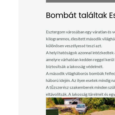
Bombát találtak 
Esztergom városában egy váratlan és v
kilogrammos, élesített második világhá
különösen veszélyessé teszi azt.
A helyi hatóságok azonnal intézkedtek 
amelyre várhatóan kedden reggel kerül 
biztosítsák a lakosság védelmét.
A második világháborús bombák felfede
háború idején. Az ilyen esetek mindig 
A tűzszerész szakemberek minden szük
eltávolítsák. A lakosság türelmét és e