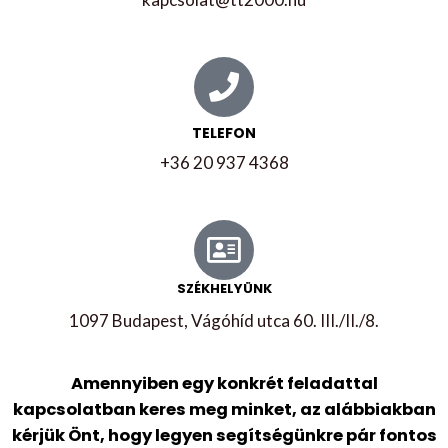
TELEFON
+36 20 937 4368
SZÉKHELYÜNK
1097 Budapest, Vágóhíd utca 60. III./II./8.
Amennyiben egy konkrét feladattal
kapcsolatban keres meg minket, az alábbiakban
kérjük Önt, hogy legyen segítségünkre pár fontos