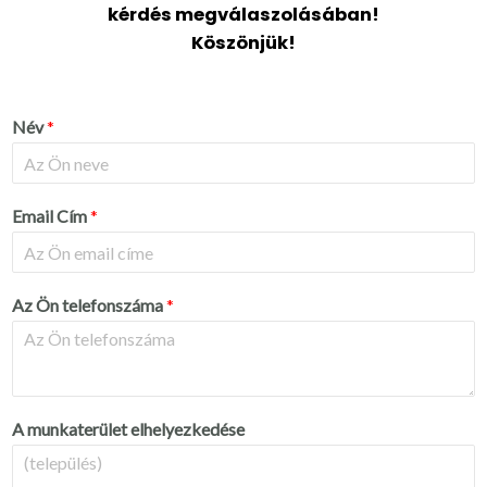
kérdés megválaszolásában!
Köszönjük!
Név
*
Email Cím
*
Az Ön telefonszáma
*
A munkaterület elhelyezkedése