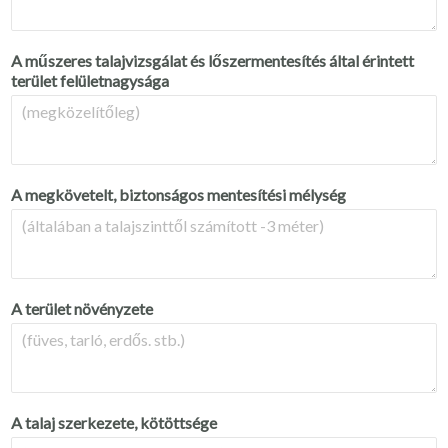
A műszeres talajvizsgálat és lőszermentesítés által érintett
terület felületnagysága
A megkövetelt, biztonságos mentesítési mélység
A terület növényzete
A talaj szerkezete, kötöttsége