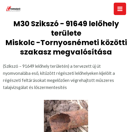
M30 Szikszó - 91649 lelőhely
területe
Miskolc -Tornyosnémeti közötti
szakasz megvalósítása
(Szikszó – 91649 lelőhely területén) a tervezett új út
nyomvonalába eső, kitűzött régészeti lelőhelyeken kijelölt a
régészeti feltárásokat megelőzően végrehajtott műszeres
talajvizsgálat és lőszermentesítés