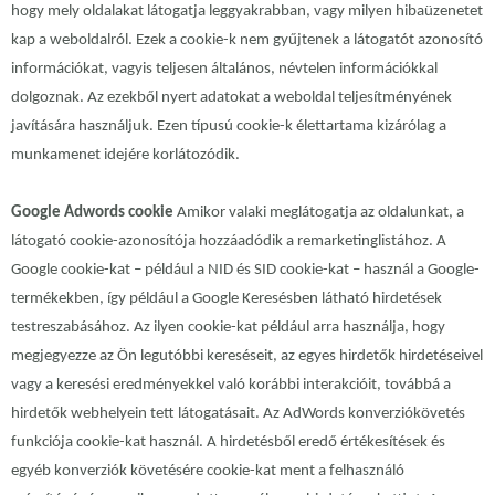
hogy mely oldalakat látogatja leggyakrabban, vagy milyen hibaüzenetet
kap a weboldalról. Ezek a cookie-k nem gyűjtenek a látogatót azonosító
információkat, vagyis teljesen általános, névtelen információkkal
dolgoznak. Az ezekből nyert adatokat a weboldal teljesítményének
javítására használjuk. Ezen típusú cookie-k élettartama kizárólag a
munkamenet idejére korlátozódik.
Google Adwords cookie
Amikor valaki meglátogatja az oldalunkat, a
látogató cookie-azonosítója hozzáadódik a remarketinglistához. A
Google cookie-kat – például a NID és SID cookie-kat – használ a Google-
termékekben, így például a Google Keresésben látható hirdetések
testreszabásához. Az ilyen cookie-kat például arra használja, hogy
megjegyezze az Ön legutóbbi kereséseit, az egyes hirdetők hirdetéseivel
vagy a keresési eredményekkel való korábbi interakcióit, továbbá a
hirdetők webhelyein tett látogatásait. Az AdWords konverziókövetés
funkciója cookie-kat használ. A hirdetésből eredő értékesítések és
egyéb konverziók követésére cookie-kat ment a felhasználó