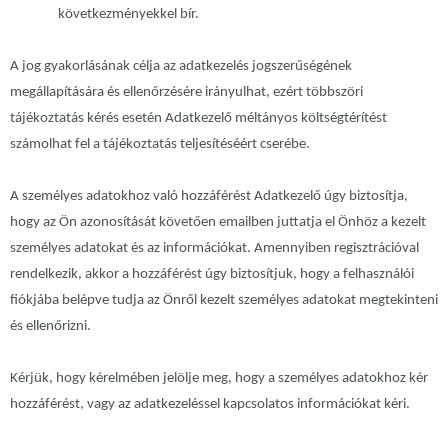
következményekkel bír.
A jog gyakorlásának célja az adatkezelés jogszerűségének
megállapítására és ellenőrzésére irányulhat, ezért többszöri
tájékoztatás kérés esetén Adatkezelő méltányos költségtérítést
számolhat fel a tájékoztatás teljesítéséért cserébe.
A személyes adatokhoz való hozzáférést Adatkezelő úgy biztosítja,
hogy az Ön azonosítását követően emailben juttatja el Önhöz a kezelt
személyes adatokat és az információkat. Amennyiben regisztrációval
rendelkezik, akkor a hozzáférést úgy biztosítjuk, hogy a felhasználói
fiókjába belépve tudja az Önről kezelt személyes adatokat megtekinteni
és ellenőrizni.
Kérjük, hogy kérelmében jelölje meg, hogy a személyes adatokhoz kér
hozzáférést, vagy az adatkezeléssel kapcsolatos információkat kéri.