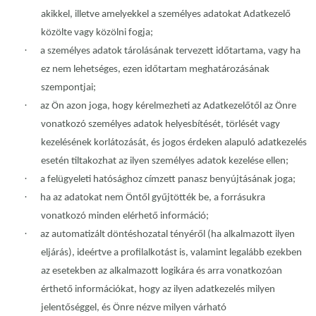
akikkel, illetve amelyekkel a személyes adatokat Adatkezelő
közölte vagy közölni fogja;
·
a személyes adatok tárolásának tervezett időtartama, vagy ha
ez nem lehetséges, ezen időtartam meghatározásának
szempontjai;
·
az Ön azon joga, hogy kérelmezheti az Adatkezelőtől az Önre
vonatkozó személyes adatok helyesbítését, törlését vagy
kezelésének korlátozását, és jogos érdeken alapuló adatkezelés
esetén tiltakozhat az ilyen személyes adatok kezelése ellen;
·
a felügyeleti hatósághoz címzett panasz benyújtásának joga;
·
ha az adatokat nem Öntől gyűjtötték be, a forrásukra
vonatkozó minden elérhető információ;
·
az automatizált döntéshozatal tényéről (ha alkalmazott ilyen
eljárás), ideértve a profilalkotást is, valamint legalább ezekben
az esetekben az alkalmazott logikára és arra vonatkozóan
érthető információkat, hogy az ilyen adatkezelés milyen
jelentőséggel, és Önre nézve milyen várható