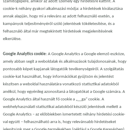
számítógépére, amikor az adott személy egy hirdetésre kattint. A
cookie-k néhány gyakori alkalmazási módja: a hirdetések kiválasztása
annak alapján, hogy mi a releváns az adott felhasználó esetén, a
kampányok teljesítményéről szóló jelentések tökéletesítése, és a
felhasználó által már megtekintett hirdetések megjelenítésének
elkerülése.
Google Analytics cookie
: A Google Analytics a Google elemző eszköze,
amely abban segít a weboldalak és alkalmazások tulajdonosainak, hogy
pontosabb képet kapjanak látogatóik tevékenységeiről. A szolgáltatás
cookie-kat használhat, hogy információkat gyűjtsön és jelentést
készítsen a weboldal használatára vonatkozó statisztikai adatokból
anélkül, hogy egyénileg azonosítaná a látogatókat a Google számára. A
Google Analytics által használt fő cookie a „__ga” cookie. A
webhelyhasználati statisztikai adatokból készülő jelentések mellett a
Google Analytics – az előbbiekben ismertetett néhány hirdetési cookie-
val együtt – felhasználható arra is, hogy relevánsabb hirdetéseket
jelenítsünk meg a Google-termékekben (például a Google Keresésben)