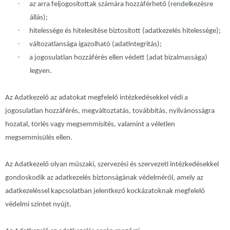
·
az arra feljogosítottak számára hozzáférhető (rendelkezésre
állás);
·
hitelessége és hitelesítése biztosított (adatkezelés hitelessége);
·
változatlansága igazolható (adatintegritás);
·
a jogosulatlan hozzáférés ellen védett (adat bizalmassága)
legyen.
Az Adatkezelő az adatokat megfelelő intézkedésekkel védi a
jogosulatlan hozzáférés, megváltoztatás, továbbítás, nyilvánosságra
hozatal, törlés vagy megsemmisítés, valamint a véletlen
megsemmisülés ellen.
Az Adatkezelő olyan műszaki, szervezési és szervezeti intézkedésekkel
gondoskodik az adatkezelés biztonságának védelméről, amely az
adatkezeléssel kapcsolatban jelentkező kockázatoknak megfelelő
védelmi szintet nyújt.