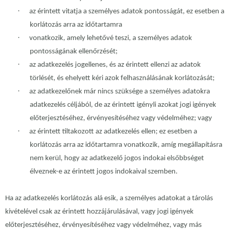
·
az érintett vitatja a személyes adatok pontosságát, ez esetben a
korlátozás arra az időtartamra
·
vonatkozik, amely lehetővé teszi, a személyes adatok
pontosságának ellenőrzését;
·
az adatkezelés jogellenes, és az érintett ellenzi az adatok
törlését, és ehelyett kéri azok felhasználásának korlátozását;
·
az adatkezelőnek már nincs szüksége a személyes adatokra
adatkezelés céljából, de az érintett igényli azokat jogi igények
előterjesztéséhez, érvényesítéséhez vagy védelméhez; vagy
·
az érintett tiltakozott az adatkezelés ellen; ez esetben a
korlátozás arra az időtartamra vonatkozik, amíg megállapításra
nem kerül, hogy az adatkezelő jogos indokai elsőbbséget
élveznek-e az érintett jogos indokaival szemben.
Ha az adatkezelés korlátozás alá esik, a személyes adatokat a tárolás
kivételével csak az érintett hozzájárulásával, vagy jogi igények
előterjesztéséhez, érvényesítéséhez vagy védelméhez, vagy más