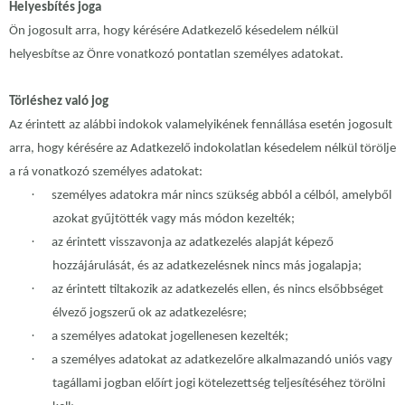
Helyesbítés joga
Ön jogosult arra, hogy kérésére Adatkezelő késedelem nélkül
helyesbítse az Önre vonatkozó pontatlan személyes adatokat.
Törléshez való jog
Az érintett az alábbi indokok valamelyikének fennállása esetén jogosult
arra, hogy kérésére az Adatkezelő indokolatlan késedelem nélkül törölje
a rá vonatkozó személyes adatokat:
·
személyes adatokra már nincs szükség abból a célból, amelyből
azokat gyűjtötték vagy más módon kezelték;
·
az érintett visszavonja az adatkezelés alapját képező
hozzájárulását, és az adatkezelésnek nincs más jogalapja;
·
az érintett tiltakozik az adatkezelés ellen, és nincs elsőbbséget
élvező jogszerű ok az adatkezelésre;
·
a személyes adatokat jogellenesen kezelték;
·
a személyes adatokat az adatkezelőre alkalmazandó uniós vagy
tagállami jogban előírt jogi kötelezettség teljesítéséhez törölni