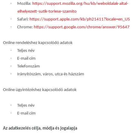
·
Mozilla:
https://support.mozilla.org/hu/kb/weboldalak-altal-
elhelyezett-sutik-torlese-szamito
·
Safari:
https://support.apple.com/kb/ph21411?locale=en_US
·
Chrome:
https://support.google.com/chrome/answer/95647
Online rendeléshez kapcsolódó adatok
·
Teljes név
·
E-mail cím
·
Telefonszám
·
Irányítószám, város, utca és házszám
Online ügyintézéshez kapcsolódó adatok
·
Teljes név
·
E-mail cím
Az adatkezelés célja, módja és jogalapja