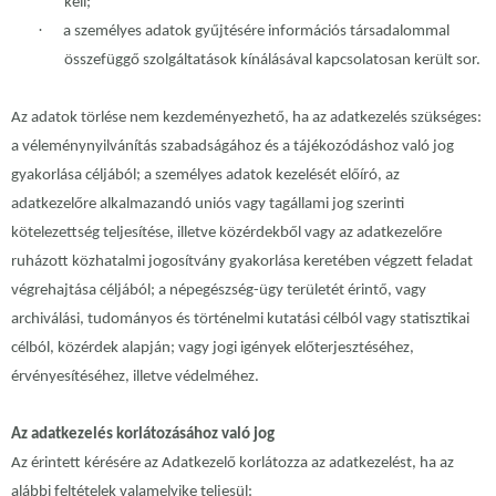
kell;
·
a személyes adatok gyűjtésére információs társadalommal
összefüggő szolgáltatások kínálásával kapcsolatosan került sor.
Az adatok törlése nem kezdeményezhető, ha az adatkezelés szükséges:
a véleménynyilvánítás szabadságához és a tájékozódáshoz való jog
gyakorlása céljából; a személyes adatok kezelését előíró, az
adatkezelőre alkalmazandó uniós vagy tagállami jog szerinti
kötelezettség teljesítése, illetve közérdekből vagy az adatkezelőre
ruházott közhatalmi jogosítvány gyakorlása keretében végzett feladat
végrehajtása céljából; a népegészség-ügy területét érintő, vagy
archiválási, tudományos és történelmi kutatási célból vagy statisztikai
célból, közérdek alapján; vagy jogi igények előterjesztéséhez,
érvényesítéséhez, illetve védelméhez.
Az adatkezelés korlátozásához való jog
Az érintett kérésére az Adatkezelő korlátozza az adatkezelést, ha az
alábbi feltételek valamelyike teljesül: