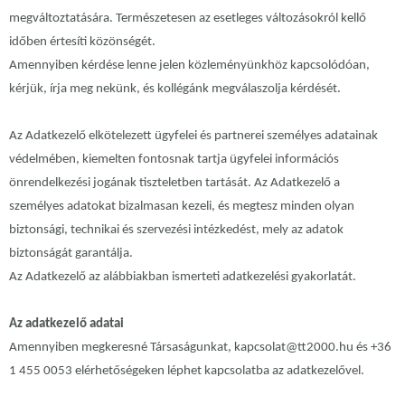
megváltoztatására. Természetesen az esetleges változásokról kellő
időben értesíti közönségét.
Amennyiben kérdése lenne jelen közleményünkhöz kapcsolódóan,
kérjük, írja meg nekünk, és kollégánk megválaszolja kérdését.
Az Adatkezelő elkötelezett ügyfelei és partnerei személyes adatainak
védelmében, kiemelten fontosnak tartja ügyfelei információs
önrendelkezési jogának tiszteletben tartását. Az Adatkezelő a
személyes adatokat bizalmasan kezeli, és megtesz minden olyan
biztonsági, technikai és szervezési intézkedést, mely az adatok
biztonságát garantálja.
Az Adatkezelő az alábbiakban ismerteti adatkezelési gyakorlatát.
Az adatkezelő adatai
Amennyiben megkeresné Társaságunkat, kapcsolat@tt2000.hu és +36
1 455 0053 elérhetőségeken léphet kapcsolatba az adatkezelővel.