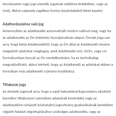
természetes vagy jogi személy jogainak védelme érdekében, vagy az
Unió, illetve valamely tagállam fontos közérdekéből lehet kezelni.
Adathordozáshoz való jog
Amennyiben az adatkezelés automatizált módon valósul meg, vagy ha
az adatkezelés az Ön önkéntes hozzájárulásán alapul, Önnek joga van
arra, hogy kérje Adatkezelőtől, hogy az Ön által az Adatkezelő részére
megadott adatokat megkapja, amit Adatkezelő xml, JSON, vagy csv
formátumban bocsát az Ön rendelkezésére, ha ez technikailag
megvalósítható, akkor kérheti, hogy az Adatkezelő az adatokat ebben a
formában más adatkezelő számára továbbítsa.
Tiltakozás joga
Az érintett jogosult arra, hogy a saját helyzetével kapcsolatos okokból
bármikor tiltakozzon személyes adatainak közérdekű vagy az
adatkezelőre ruházott közhatalmi jogosítvány gyakorlásának keretében
végzett feladat végrehajtásához szükséges adatkezelés, vagy az