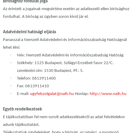
Bírósághoz fordulás joga
Az érintett a jogainak megsértése esetén az adatkezelő ellen bírósághoz
fordulhat. A bíróság az ügyben soron kívül jár el.
Adatvédelmi hatósági eljárás
Panasszal a Nemzeti Adatvédelmi és Információszabadság Hatóságnál
lehet élni:
·
Név: Nemzeti Adatvédelmi és Információszabadság Hatóság
·
Székhely: 1125 Budapest, Szilágyi Erzsébet fasor 22/C.
Levelezési cím: 1530 Budapest, Pf.: 5.
·
Telefon: 0613911400
·
Fax: 0613911410
·
E-mail:
ugyfelszolgalat@naih.hu
Honlap:
http://www.naih.hu
Egyéb rendelkezések
E tájékoztatóban fel nem sorolt adatkezelésekről az adat felvételekor
adunk tájékoztatást.
Tájékoztatjuk ügyfeleinket, hogy a bíróság, az ügyész, a nyomozó