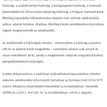
hatóság, a szabálysértési hatóság, a közigazgatási hatóság, a Nemzeti
Adatvédelmi és Információszabadság Hatóság, a Magyar Nemzeti Bank,
illetőleg jogszabály felhatalmazása alapján más szervek tájékoztatás
adása, adatok közlése, átadása, illetőleg iratok rendelkezésre bocsátása
végett megkereshetik az adatkezelőt.
Az Adatkezelő a hatóságok részére – amennyiben a hatóság a pontos
célt és az adatok körét megjelölte – személyes adatot csak annyit és
olyan mértékben ad ki, amely a megkeresés céljának megvalósításához
elengedhetetlenül szükséges.
A jelen dokumentum a webshop működésével kapcsolatban minden
releváns adatkezelési információt tartalmaz az Európai Unió 2016/679
számú Általános Adatvédelmi Rendelete (a továbbiakban: Rendelet.
GDPR) és a 2011. évi CXII. tv. (a továbbiakban: Infotv.) alapján.