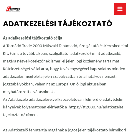
ADATKEZELÉSI TÁJÉKOZTATÓ
Az adatkezelési tájékoztató célja
A Tornádó Trade 2000 Műszaki Tanácsadó, Szolgáltató és Kereskedelmi
Kft
.
(cím, a továbbiakban, szolgáltató, adatkezelő) mint adatkezelő,
magára nézve kötelezőnek ismeri el jelen jogi közlemény tartalmát.
Kötelezettséget vállal arra, hogy tevékenységével kapcsolatos minden
adatkezelés megfelel a jelen szabályzatban és a hatályos nemzeti
jogszabályokban, valamint az Európai Unió jogi aktusaiban
meghatározott elvárásoknak.
Az Adatkezelő adatkezeléseivel kapcsolatosan felmerülő adatvédelmi
irányelvek folyamatosan elérhetők a
https://tt2000.hu/adatkezelesi-
tajekoztato/
címen.
Az Adatkezelő fenntartja magának a jogot jelen tájékoztató bármikori