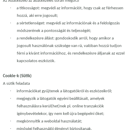
Az Adatkezelő az adatkezelés során megőrzi
·
a titkosságot: megvédi az információt, hogy csak az férhessen
hozzá, aki erre jogosult;
·
a sértetlenséget: megvédi az információnak és a feldolgozás
módszerének a pontosságát és teljességét;
·
a rendelkezésre állást: gondoskodik arról, hogy amikor a
jogosult használónak szüksége van rá, valóban hozzá tudjon
férni a kívánt információhoz, és rendelkezésre álljanak az ezzel
kapcsolatos eszközök.
Cookie-k (Sütik)
A sütik feladata
·
információkat gyűjtenek a látogatókról és eszközeikről;
·
megjegyzik a látogatók egyéni beállításait, amelyek
felhasználásra kerül(het)nek pl. online tranzakciók
igénybevételekor, így nem kell újra begépelni őket;
·
megkönnyítik a weboldal használatát;
·
minőségi felhasználói élményt biztosítanak.