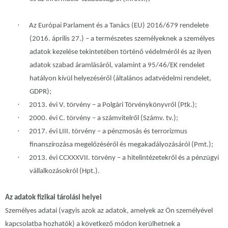
·
Az Európai Parlament és a Tanács (EU) 2016/679 rendelete
(2016. április 27.) – a természetes személyeknek a személyes
adatok kezelése tekintetében történő védelméről és az ilyen
adatok szabad áramlásáról, valamint a 95/46/EK rendelet
hatályon kívül helyezéséről (általános adatvédelmi rendelet,
GDPR);
·
2013. évi V. törvény – a Polgári Törvénykönyvről (Ptk.);
·
2000. évi C. törvény – a számvitelről (Számv. tv.);
·
2017. évi LIII. törvény – a pénzmosás és terrorizmus
finanszírozása megelőzéséről és megakadályozásáról (Pmt.);
·
2013. évi CCXXXVII. törvény – a hitelintézetekről és a pénzügyi
vállalkozásokról (Hpt.).
Az adatok fizikai tárolási helyei
Személyes adatai (vagyis azok az adatok, amelyek az Ön személyével
kapcsolatba hozhatók) a következő módon kerülhetnek a