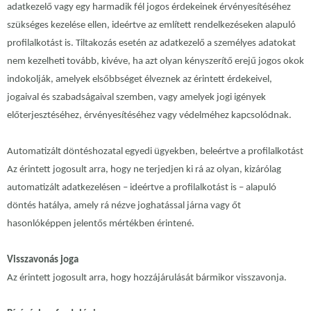
adatkezelő vagy egy harmadik fél jogos érdekeinek érvényesítéséhez
szükséges kezelése ellen, ideértve az említett rendelkezéseken alapuló
profilalkotást is. Tiltakozás esetén az adatkezelő a személyes adatokat
nem kezelheti tovább, kivéve, ha azt olyan kényszerítő erejű jogos okok
indokolják, amelyek elsőbbséget élveznek az érintett érdekeivel,
jogaival és szabadságaival szemben, vagy amelyek jogi igények
előterjesztéséhez, érvényesítéséhez vagy védelméhez kapcsolódnak.
Automatizált döntéshozatal egyedi ügyekben, beleértve a profilalkotást
Az érintett jogosult arra, hogy ne terjedjen ki rá az olyan, kizárólag
automatizált adatkezelésen – ideértve a profilalkotást is – alapuló
döntés hatálya, amely rá nézve joghatással járna vagy őt
hasonlóképpen jelentős mértékben érintené.
Visszavonás joga
Az érintett jogosult arra, hogy hozzájárulását bármikor visszavonja.