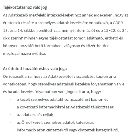
Tájékoztatáshoz való jog
Az Adatkezelő megfelelő intézkedéseket hoz annak érdekében, hogy az
érintettek részére a személyes adatok kezelésére vonatkozó, a GDPR
13. és a 14. cikkben említett valamennyi információt és a 15–22. és 34.
cikk szerinti minden egyes tájékoztatást tömör, átlátható, érthető és
könnyen hozzáférhető formában, világosan és közérthetően
megfogalmazva nyújtsa.
Az érintett hozzáféréshez való joga
Ön jogosult arra, hogy az Adatkezelőtől visszajelzést kapjon arra
vonatkozóan, hogy személyes adatainak kezelése folyamatban van-e,
és ha adatkezelés folyamatban van, jogosult arra, hogy:
·
a kezelt személyes adatokhoz hozzáférést kapjon és
·
a következő információkról az Adatkezelő tájékoztassa:
·
az adatkezelés céljai;
·
az Önről kezelt személyes adatok kategóriái;
·
információ azon címzettekről vagy címzettek kategóriáiról,