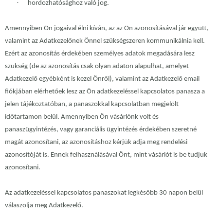
·
hordozhatósághoz való jog.
Amennyiben Ön jogaival élni kíván, az az Ön azonosításával jár együtt,
valamint az Adatkezelőnek Önnel szükségszeren kommunikálnia kell.
Ezért az azonosítás érdekében személyes adatok megadására lesz
szükség (de az azonosítás csak olyan adaton alapulhat, amelyet
Adatkezelő egyébként is kezel Önről), valamint az Adatkezelő email
fiókjában elérhetőek lesz az Ön adatkezeléssel kapcsolatos panasza a
jelen tájékoztatóban, a panaszokkal kapcsolatban megjelölt
időtartamon belül. Amennyiben Ön vásárlónk volt és
panaszügyintézés, vagy garanciális ügyintézés érdekében szeretné
magát azonosítani, az azonosításhoz kérjük adja meg rendelési
azonosítóját is. Ennek felhasználásával Önt, mint vásárlót is be tudjuk
azonosítani.
Az adatkezeléssel kapcsolatos panaszokat legkésőbb 30 napon belül
válaszolja meg Adatkezelő.