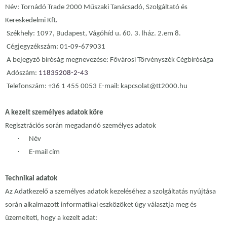
Név: Tornádó Trade 2000 Műszaki Tanácsadó, Szolgáltató és
Kereskedelmi Kft
.
Székhely: 1097, Budapest, Vágóhíd u. 60. 3. lház. 2.em 8.
Cégjegyzékszám: 01-09-679031
A bejegyző bíróság megnevezése: Fővárosi Törvényszék Cégbírósága
Adószám:
11835208-2-43
Telefonszám: +36 1 455 0053 E-mail: kapcsolat@tt2000.hu
A kezelt személyes adatok köre
Regisztrációs során megadandó személyes adatok
·
Név
·
E-mail cím
Technikai adatok
Az Adatkezelő a személyes adatok kezeléséhez a szolgáltatás nyújtása
során alkalmazott informatikai eszközöket úgy választja meg és
üzemelteti, hogy a kezelt adat: