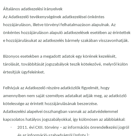
Általános adatkezelési irányelvek
Az Adatkezelő tevékenységének adatkezelései önkéntes
hozzájáruláson, illetve törvényi felhatalmazáson alapulnak. Az
önkéntes hozzájáruláson alapuló adatkezelések esetében az érintettek
e hozzájárulásukat az adatkezelés bármely szakában visszavonhatják.
Bizonyos esetekben a megadott adatok egy körének kezelését,
tárolását, továbbítását jogszabályok teszik kötelezővé, melyről külön
értesítjük ügyfeleinket.
Felhívjuk az Adatkezelő részére adatközlők figyelmét, hogy
amennyiben nem saját személyes adataikat adják meg, az adatközlő
kötelessége az érintett hozzájárulásának beszerzése.
Adatkezelési alapelvei összhangban vannak az adatvédelemmel
kapcsolatos hatályos jogszabályokkal, így különösen az alábbiakkal:
·
2011. évi CXII. törvény – az információs önrendelkezési jogról
és az információ-szabadságról (Infotv.);