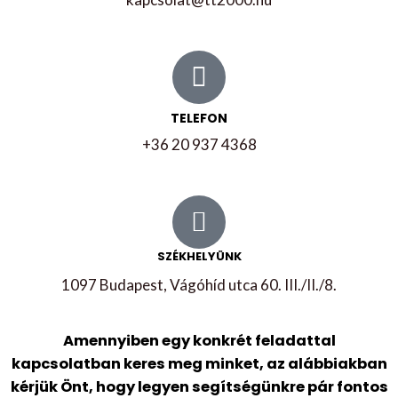
TELEFON
+36 20 937 4368
SZÉKHELYÜNK
1097 Budapest, Vágóhíd utca 60. III./II./8.
Amennyiben egy konkrét feladattal
kapcsolatban keres meg minket, az alábbiakban
kérjük Önt, hogy legyen segítségünkre pár fontos