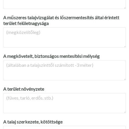
A műszeres talajvizsgálat és lőszermentesítés által érintett
terület felületnagysága
A megkövetelt, biztonságos mentesítési mélység
A terület növényzete
A talaj szerkezete, kötöttsége