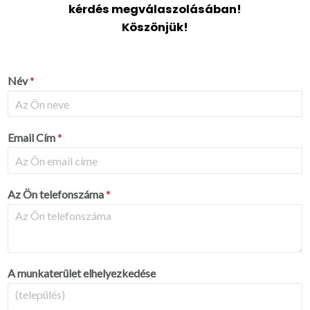
kérdés megválaszolásában!
Köszönjük!
Név
*
Email Cím
*
Az Ön telefonszáma
*
A munkaterület elhelyezkedése